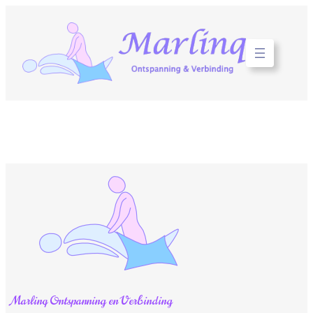
Ga
naar
de
inhoud
Marlinq Ontspanning en Verbinding